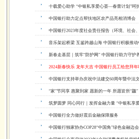
十载爱心助学 “中银私享爱心荟—春蕾计划”呵
中国银行助力定点帮扶地区农产品亮相消博会
中国银行2023年度社会责任报告（环境、社会
音乐架起桥梁 互鉴跨越山海 中国银行积极推
新春走基层｜筑牢“防护网” 中国银行助力守护养
2024新春快乐 龙年大吉 中国银行员工给您拜
中国银行支持举办庆祝中法建交60周年暨中法
“家”节同享 惠聚到家 愿新的一年 所愿皆所“龘”
筑梦圆梦 同心同行｜发挥金融力量 “中银私享
中国银行全力做好震后金融保障服务
中国银行独家协办COP28“中国角”绿色金融边