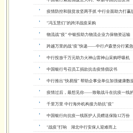
疫情防控和脱贫攻坚两手抓 中行全面助力打赢
“冯玉慧们”的跨洋战疫采购
物流战“疫” 中银投助力物流企业力保物资运输
跨越万里的战“疫”快递——中行卢森堡分行紧
中行投放千万元助力火神山雷神山采购呼吸机
中国银行号召员工捐款抗击疫情倡议书
中行推出“快易报” 帮助企事业单位加强健康数
疫情过后，最想见你——致敬战斗在抗疫一线
千里万里 中行海外机构接力助抗"疫"
中国银行向抗疫一线医护人员赠送保险12万份
“战疫”打响 湖北中行安保人迎难而上