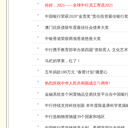
你好，2021——全球中行员工寄语2021
中国银行荣获2020“金责奖”责任投资最佳银行
澳门抗疫债获年度最佳社会债券大奖
中银香港荣获两项香港慈善大奖
中行携手教育部举办第四届“资助育人·文化艺术
马栏的苹果，红了！
五年捐款188万元 “春蕾计划”播爱心
热烈庆祝中华人民共和国成立71周年!
金融系统首个闲置物品交易扶贫平台在中国银
中行持续支持科技创新 本年度陈嘉庚科学奖揭
中行急购物资驰援39个国家和地区
中国银行紧急驰援意大利、希腊等国抗击疫情